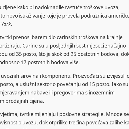
u cijene kako bi nadoknadile rastuće troškove uvoza,
to novo istraživanje koje je provela podružnica američk
 York
.
tvrtki prenosi barem dio carinskih troškova na krajnje
rtiziraju. Carine su u posljednjih šest mjeseci značajno
topu od 35 posto, što je skok od 25 postotnih bodova, do
, odnosno 17 postotnih bodova više.
voznih sirovina i komponenti. Proizvođači su izvijestili 
osto, a uslužni sektor o povećanju od 15 posto. Iako su
eusmjeravanjem nabave ili pregovorima s inozemnim
m prodajnih cijena.
etima, tvrtke mijenjaju i poslovne strategije. Mnoge se
snost o uvozu, dok otprilike trećina povećava zalihe ka