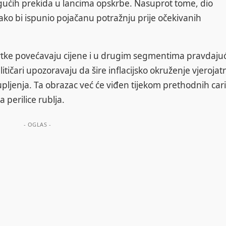
ogućih prekida u lancima opskrbe. Nasuprot tome, dio
ko bi ispunio pojačanu potražnju prije očekivanih
ke povećavaju cijene i u drugim segmentima pravdajuć
itičari upozoravaju da šire inflacijsko okruženje vjerojat
ljenja. Ta obrazac već će viđen tijekom prethodnih car
 perilice rublja.
- OGLAS -