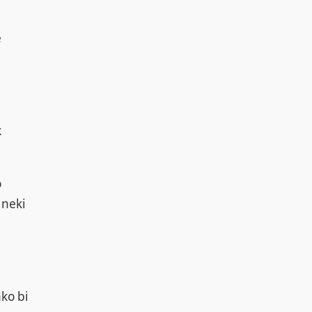
e
k
o
 neki
ko bi