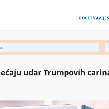
POČETNA
VIJES
jećaju udar Trumpovih carin