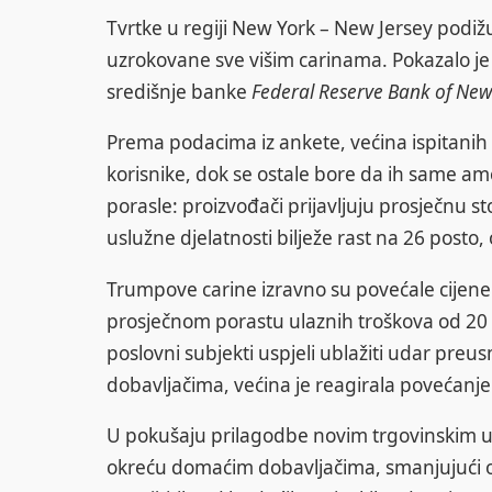
Tvrtke u regiji New York – New Jersey podiž
uzrokovane sve višim carinama. Pokazalo je 
središnje banke
Federal Reserve Bank of New
Prema podacima iz ankete, većina ispitanih 
korisnike, dok se ostale bore da ih same amo
porasle: proizvođači prijavljuju prosječnu s
uslužne djelatnosti bilježe rast na 26 posto
Trumpove carine izravno su povećale cijene u
prosječnom porastu ulaznih troškova od 20 p
poslovni subjekti uspjeli ublažiti udar pr
dobavljačima, većina je reagirala povećanje
U pokušaju prilagodbe novim trgovinskim uvj
okreću domaćim dobavljačima, smanjujući ovi