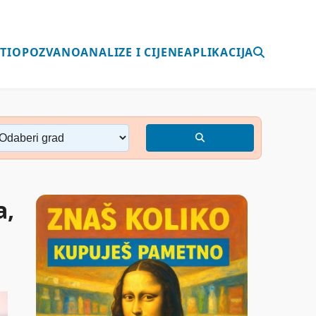
TI
OPOZVANO
ANALIZE I CIJENE
APLIKACIJA
a,