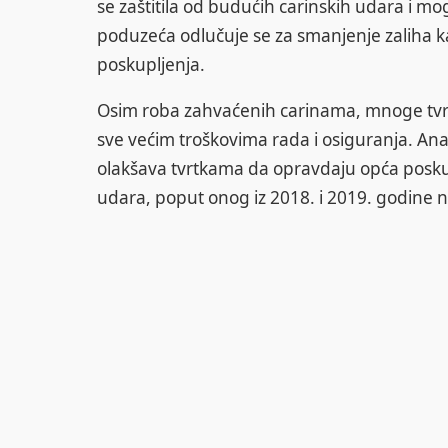
se zaštitila od budućih carinskih udara i m
poduzeća odlučuje se za smanjenje zaliha ka
poskupljenja.
Osim roba zahvaćenih carinama, mnoge tvrt
sve većim troškovima rada i osiguranja. Anal
olakšava tvrtkama da opravdaju opća poskup
udara, poput onog iz 2018. i 2019. godine na