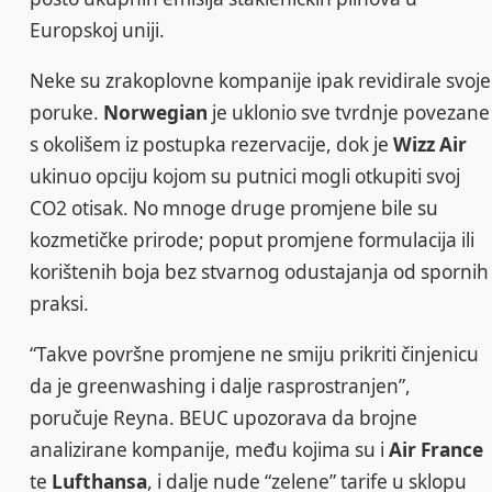
Europskoj uniji.
Neke su zrakoplovne kompanije ipak revidirale svoje
poruke.
Norwegian
je uklonio sve tvrdnje povezane
s okolišem iz postupka rezervacije, dok je
Wizz Air
ukinuo opciju kojom su putnici mogli otkupiti svoj
CO2 otisak. No mnoge druge promjene bile su
kozmetičke prirode; poput promjene formulacija ili
korištenih boja bez stvarnog odustajanja od spornih
praksi.
“Takve površne promjene ne smiju prikriti činjenicu
da je greenwashing i dalje rasprostranjen”,
poručuje Reyna. BEUC upozorava da brojne
analizirane kompanije, među kojima su i
Air France
te
Lufthansa
, i dalje nude “zelene” tarife u sklopu