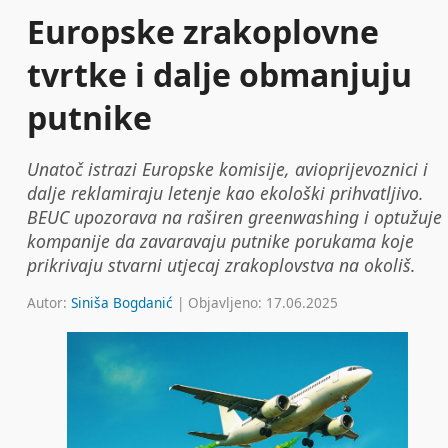
Europske zrakoplovne
tvrtke i dalje obmanjuju
putnike
Unatoč istrazi Europske komisije, avioprijevoznici i
dalje reklamiraju letenje kao ekološki prihvatljivo.
BEUC upozorava na raširen greenwashing i optužuje
kompanije da zavaravaju putnike porukama koje
prikrivaju stvarni utjecaj zrakoplovstva na okoliš.
Autor:
Siniša Bogdanić
| Objavljeno: 17.06.2025