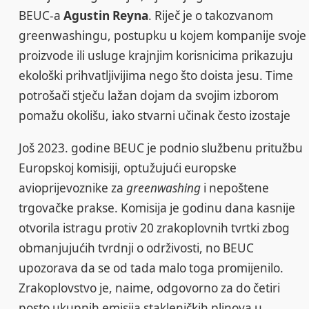
BEUC-a
Agustin Reyna
. Riječ je o takozvanom
greenwashingu, postupku u kojem kompanije svoje
proizvode ili usluge krajnjim korisnicima prikazuju
ekološki prihvatljivijima nego što doista jesu. Time
potrošači stječu lažan dojam da svojim izborom
pomažu okolišu, iako stvarni učinak često izostaje
Još 2023. godine BEUC je podnio službenu pritužbu
Europskoj komisiji, optužujući europske
avioprijevoznike za
greenwashing
i nepoštene
trgovačke prakse. Komisija je godinu dana kasnije
otvorila istragu protiv 20 zrakoplovnih tvrtki zbog
obmanjujućih tvrdnji o održivosti, no BEUC
upozorava da se od tada malo toga promijenilo.
Zrakoplovstvo je, naime, odgovorno za do četiri
posto ukupnih emisija stakleničkih plinova u