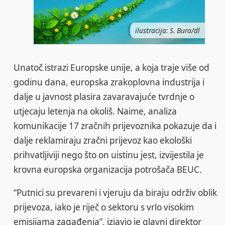
ilustracija: S. Bura/dl
Unatoč istrazi Europske unije, a koja traje više od
godinu dana, europska zrakoplovna industrija i
dalje u javnost plasira zavaravajuće tvrdnje o
utjecaju letenja na okoliš. Naime, analiza
komunikacije 17 zračnih prijevoznika pokazuje da i
dalje reklamiraju zračni prijevoz kao ekološki
prihvatljiviji nego što on uistinu jest, izvijestila je
krovna europska organizacija potrošača BEUC.
“Putnici su prevareni i vjeruju da biraju održiv oblik
prijevoza, iako je riječ o sektoru s vrlo visokim
emisijama zagađenja”, izjavio je glavni direktor