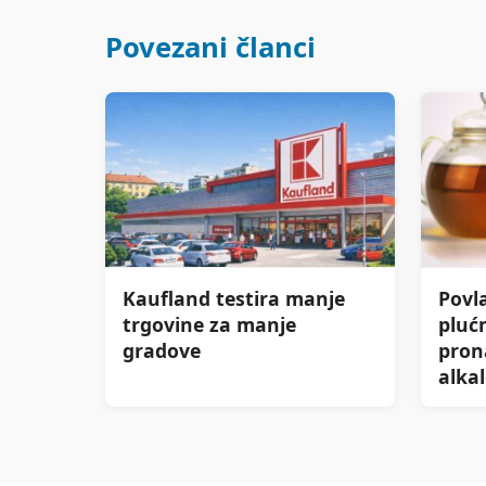
Povezani članci
Kaufland testira manje
Povla
trgovine za manje
pluć
gradove
pron
alkal