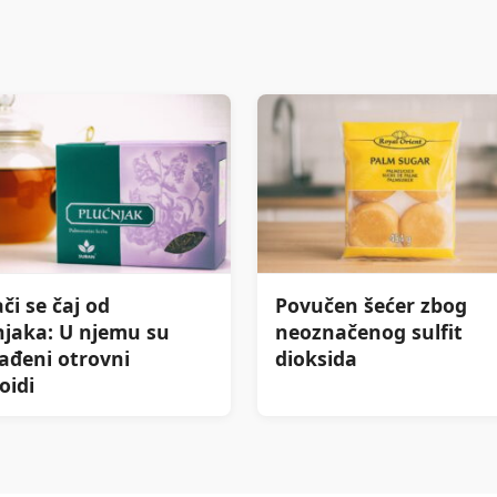
či se čaj od
Povučen šećer zbog
njaka: U njemu su
neoznačenog sulfit
ađeni otrovni
dioksida
oidi