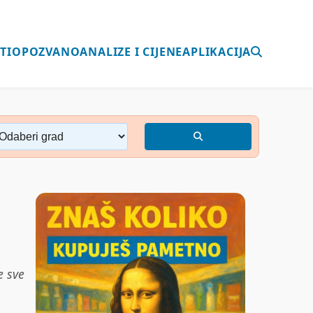
TI
OPOZVANO
ANALIZE I CIJENE
APLIKACIJA
e sve