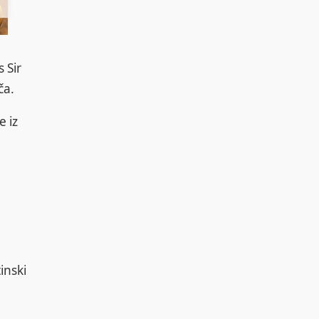
 Sir
ča.
e iz
inski