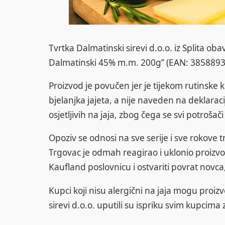
Tvrtka Dalmatinski sirevi d.o.o. iz Splita oba
Dalmatinski 45% m.m. 200g” (EAN: 385889313
Proizvod je povučen jer je tijekom rutinske
bjelanjka jajeta, a nije naveden na deklaraci
osjetljivih na jaja, zbog čega se svi potroš
Opoziv se odnosi na sve serije i sve rokove 
Trgovac je odmah reagirao i uklonio proizvod
Kaufland poslovnicu i ostvariti povrat novca
Kupci koji nisu alergični na jaja mogu proiz
sirevi d.o.o. uputili su ispriku svim kupcima