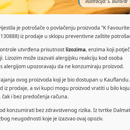
ilustracija: S. Bura/dl
vijestila je potrošače o povlačenju proizvoda “K Favourites
0888) iz prodaje u sklopu preventivne zaštite potroša
 kontrole utvrđena prisutnost
lizozima
, enzima koji potječ
ji. Lizozim može izazvati alergijsku reakciju kod osoba
ači s alergijom upozoravaju da ne konzumiraju proizvod.
trajanja ovog proizvoda koji je bio dostupan u Kauflandu.
 iz prodaje, a svi kupci mogu proizvod vratiti u bilo koju
, čak i bez predočenja računa.
vod konzumirati bez zdravstvenog rizika. Iz tvrtke Dalmat
 zbog neugodnosti koje je izazvao ovaj opoziv.