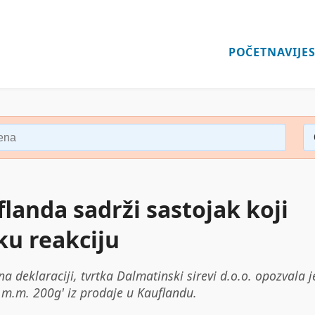
POČETNA
VIJES
flanda sadrži sastojak koji
ku reakciju
a deklaraciji, tvrtka Dalmatinski sirevi d.o.o. opozvala j
% m.m. 200g' iz prodaje u Kauflandu.