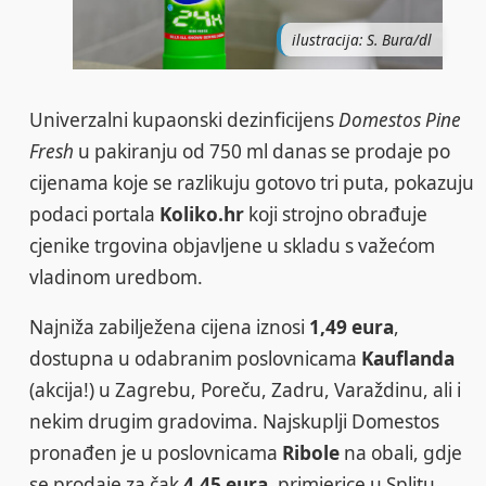
ilustracija: S. Bura/dl
Univerzalni kupaonski dezinficijens
Domestos Pine
Fresh
u pakiranju od 750 ml danas se prodaje po
cijenama koje se razlikuju gotovo tri puta, pokazuju
podaci portala
Koliko.hr
koji strojno obrađuje
cjenike trgovina objavljene u skladu s važećom
vladinom uredbom.
Najniža zabilježena cijena iznosi
1,49 eura
,
dostupna u odabranim poslovnicama
Kauflanda
(akcija!) u Zagrebu, Poreču, Zadru, Varaždinu, ali i
nekim drugim gradovima. Najskuplji Domestos
pronađen je u poslovnicama
Ribole
na obali, gdje
se prodaje za čak
4,45 eura
, primjerice u Splitu,