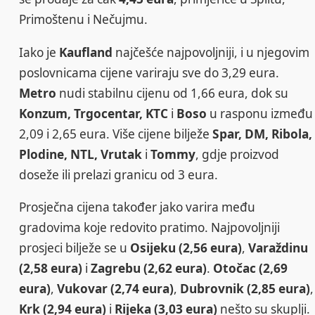
Primoštenu i Nečujmu.
Iako je
Kaufland
najčešće najpovoljniji, i u njegovim
poslovnicama cijene variraju sve do 3,29 eura.
Metro
nudi stabilnu cijenu od 1,66 eura, dok su
Konzum, Trgocentar, KTC
i
Boso
u rasponu između
2,09 i 2,65 eura. Više cijene bilježe
Spar, DM, Ribola,
Plodine, NTL, Vrutak
i
Tommy
, gdje proizvod
doseže ili prelazi granicu od 3 eura.
Prosječna cijena također jako varira među
gradovima koje redovito pratimo. Najpovoljniji
prosjeci bilježe se u
Osijeku (2,56 eura)
,
Varaždinu
(2,58 eura)
i
Zagrebu (2,62 eura)
.
Otočac (2,69
eura)
,
Vukovar (2,74 eura)
,
Dubrovnik (2,85 eura)
,
Krk (2,94 eura)
i
Rijeka (3,03 eura)
nešto su skuplji.