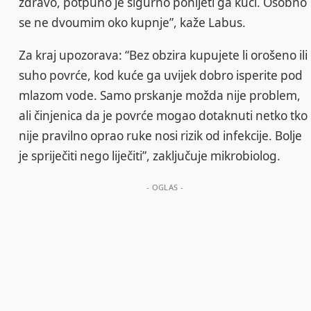
zdravo, potpuno je sigurno ponijeti ga kući. Osobno
se ne dvoumim oko kupnje”, kaže Labus.
Za kraj upozorava: “Bez obzira kupujete li orošeno ili
suho povrće, kod kuće ga uvijek dobro isperite pod
mlazom vode. Samo prskanje možda nije problem,
ali činjenica da je povrće mogao dotaknuti netko tko
nije pravilno oprao ruke nosi rizik od infekcije. Bolje
je spriječiti nego liječiti”, zaključuje mikrobiolog.
- OGLAS -