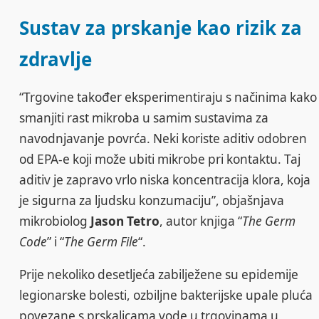
Sustav za prskanje kao rizik za
zdravlje
“Trgovine također eksperimentiraju s načinima kako
smanjiti rast mikroba u samim sustavima za
navodnjavanje povrća. Neki koriste aditiv odobren
od EPA-e koji može ubiti mikrobe pri kontaktu. Taj
aditiv je zapravo vrlo niska koncentracija klora, koja
je sigurna za ljudsku konzumaciju”, objašnjava
mikrobiolog
Jason Tetro
, autor knjiga “
The Germ
Code
” i “
The Germ File
“.
Prije nekoliko desetljeća zabilježene su epidemije
legionarske bolesti, ozbiljne bakterijske upale pluća
povezane s prskalicama vode u trgovinama u