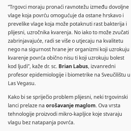
“Trgovci moraju pronaći ravnotežu između dovoljne
vlage koja povrću omogućuje da ostane hrskavo i
prevelike vlage koja može potaknuti rast bakterija i
plijesni, uzročnika kvarenja. No iako to može zvučati
zabrinjavajuće, radi se više o utjecaju na kvalitetu
nego na sigurnost hrane jer organizmi koji uzrokuju
kvarenje povrća obično nisu ti koji uzrokuju bolest
kod ljudi”, kaže dr. sc.
Brian Labus
, izvanredni
profesor epidemiologije i biometrike na Sveučilištu u
Las Vegasu.
Kako bi se spriječio problem plijesni, neki trgovinski
lanci prelaze na
orošavanje maglom
. Ova vrsta
tehnologije proizvodi mikro-kapljice koje stvaraju
vlagu bez natapanja povrća.