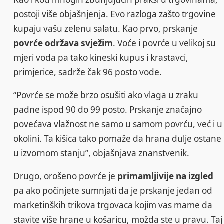
postoji više objašnjenja. Evo razloga zašto trgovine
kupaju vašu zelenu salatu. Kao prvo, prskanje
povrće održava svježim
. Voće i povrće u velikoj su
mjeri voda pa tako kineski kupus i krastavci,
primjerice, sadrže čak 96 posto vode.
“Povrće se može brzo osušiti ako vlaga u zraku
padne ispod 90 do 99 posto. Prskanje značajno
povećava vlažnost ne samo u samom povrću, već i u
okolini. Ta kišica tako pomaže da hrana dulje ostane
u izvornom stanju”, objašnjava znanstvenik.
Drugo, orošeno povrće je
primamljivije na izgled
pa ako počinjete sumnjati da je prskanje jedan od
marketinških trikova trgovaca kojim vas mame da
stavite više hrane u košaricu, možda ste u pravu. Taj