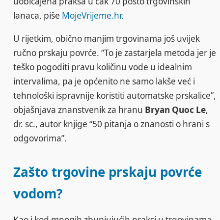
uobičajena praksa u čak 70 posto trgovinskih
lanaca, piše
MojeVrijeme.hr
.
U rijetkim, obično manjim trgovinama još uvijek
ručno prskaju povrće. “To je zastarjela metoda jer je
teško pogoditi pravu količinu vode u idealnim
intervalima, pa je općenito ne samo lakše već i
tehnološki ispravnije koristiti automatske prskalice”,
objašnjava znanstvenik za hranu
Bryan Quoc Le
,
dr. sc., autor knjige “50 pitanja o znanosti o hrani s
odgovorima”.
Zašto trgovine prskaju povrće
vodom?
Kao i kod mnogih zbunjujućih praksi u trgovinama,