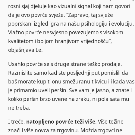
rosni sjaj djeluje kao vizualni signal koji nam govori
da je ovo povrće svježe. “Zapravo, taj svježe
poprskani izgled igra na našu psihologiju i evoluciju.
Vlažno povrće nesvjesno povezujemo s visokom
kvalitetom i boljom hranjivom vrijednošću”,
objašnjava Le.
Usahlo povrće se s druge strane teško prodaje.
Razmislite samo kad ste posljednji put pomislili da
baš morate kupiti onu smežuranu tikvicu ili kada vas
je primamio uveli peršin. Sve vam je jasno, a znate i
koliko peršin brzo uvene na zraku, ni pola sata mu
ne treba.
I treće,
natopljeno povrće teži više
. Više težine
znači i više novca za trgovinu. Možda trgovci ne