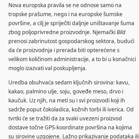
Nova europska pravila se ne odnose samo na
tropske prašume, nego i na europske šumske
površine, a cilj je spriječiti daljnje uništavanje šuma
zbog poljoprivredne proizvodnje. Njemački
Bild
prenosi zabrinutost gospodarskog sektora, budući
da će proizvodnja i prerada biti opterećene s
velikom količinom administracije, a to bi u konačnici
moglo izazvati val poskupljenja.
Uredba obuhvaća sedam ključnih sirovina: kavu,
kakao, palmino ulje, soju, goveđe meso, drvo i
kaučuk. Uz njih, na meti su i svi proizvodi koji ih
sadrže poput čokoladica, kožnih torbi ili iverica. Od
tvrtki će se tražiti da za svaki uvezeni proizvod
dostave točne GPS-koordinate površina na kojima
su sirovine uzgojene. Lažno prikazivanje podataka ili