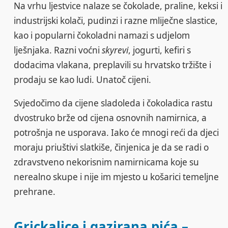
Na vrhu ljestvice nalaze se čokolade, praline, keksi i
industrijski kolači, pudinzi i razne mliječne slastice,
kao i popularni čokoladni namazi s udjelom
lješnjaka. Razni voćni
skyrevi
, jogurti, kefiri s
dodacima vlakana, preplavili su hrvatsko tržište i
prodaju se kao ludi. Unatoč cijeni.
Svjedočimo da cijene sladoleda i čokoladica rastu
dvostruko brže od cijena osnovnih namirnica, a
potrošnja ne usporava. Iako će mnogi reći da djeci
moraju priuštivi slatkiše, činjenica je da se radi o
zdravstveno nekorisnim namirnicama koje su
nerealno skupe i nije im mjesto u košarici temeljne
prehrane.
Grickalice i gazirana pića –