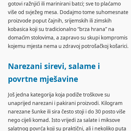
gotovi ražnjići ili marinirani batci; sve to plaćamo
više od svježeg mesa. Dodajmo tome suhomesnate
proizvode poput čajnih, srijemskih ili zimskih
kobasica koji su tradicionalno “brza hrana” na
domaćim stolovima, a zapravo su skupi kompromis
kojemu mjesta nema u zdravoj potrošačkoj košarici.
Narezani sirevi, salame i
povrtne mješavine
Još jedna kategorija koja podiže troškove su
unaprijed narezani i pakirani proizvodi. Kilogram
narezane šunke ili sira često stoji i do 30 posto više
nego cijeli komad. Isto vrijedi za salate i miksove
salatnog povrća koji su praktični, ali i nekoliko puta