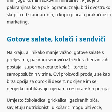
mini jogurti, mini sokovi ili mini sirevi. Riječ je o
pakiranjima koja po kilogramu znaju biti i dvostruko
skuplja od standardnih, a kupci plaćaju praktičnost i
marketing.
Gotove salate, kolači i sendviči
Na kraju, ali nikako manje važno: gotove salate s
preljevima, pakirani sendviči iz frižidera benzinskih
postaja i supermarketa te kolači i torte iz
samoposlužnih vitrina. Ovi proizvodi prodaju se kao
brza opcija za obrok ili desert, no cijene im se
nerijetko približavaju cijenama restoranskih porcija.
Umjesto čokoladica, grickalica i gaziranih pića,
savjetuju nutricionisti, u košarici mogu biti voće,