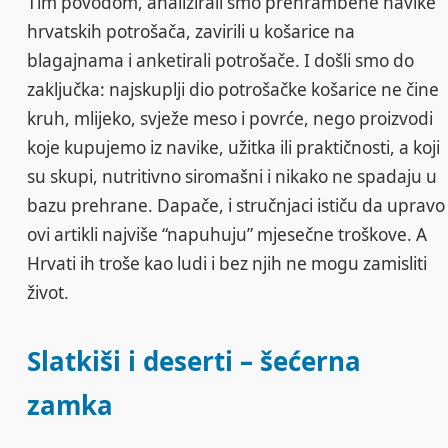
Tim povodom, analizirali smo prehrambene navike
hrvatskih potrošača, zavirili u košarice na
blagajnama i anketirali potrošače. I došli smo do
zaključka: najskuplji dio potrošačke košarice ne čine
kruh, mlijeko, svježe meso i povrće, nego proizvodi
koje kupujemo iz navike, užitka ili praktičnosti, a koji
su skupi, nutritivno siromašni i nikako ne spadaju u
bazu prehrane. Dapače, i stručnjaci ističu da upravo
ovi artikli najviše “napuhuju” mjesečne troškove. A
Hrvati ih troše kao ludi i bez njih ne mogu zamisliti
život.
Slatkiši i deserti – šećerna
zamka