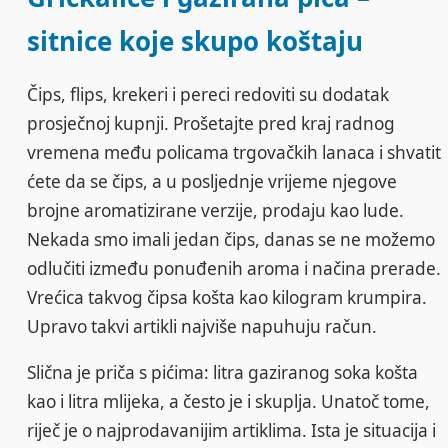
sitnice koje skupo koštaju
Čips, flips, krekeri i pereci redoviti su dodatak
prosječnoj kupnji. Prošetajte pred kraj radnog
vremena među policama trgovačkih lanaca i shvatit
ćete da se čips, a u posljednje vrijeme njegove
brojne aromatizirane verzije, prodaju kao lude.
Nekada smo imali jedan čips, danas se ne možemo
odlučiti između ponuđenih aroma i načina prerade.
Vrećica takvog čipsa košta kao kilogram krumpira.
Upravo takvi artikli najviše napuhuju račun.
Slična je priča s pićima: litra gaziranog soka košta
kao i litra mlijeka, a često je i skuplja. Unatoč tome,
riječ je o najprodavanijim artiklima. Ista je situacija i