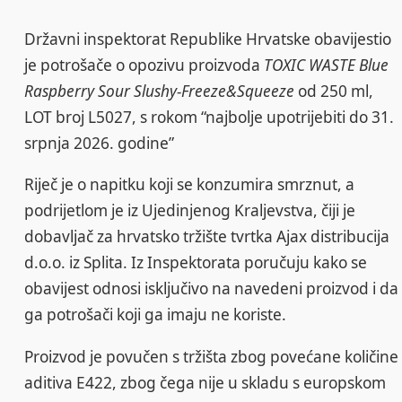
Državni inspektorat Republike Hrvatske obavijestio
je potrošače o opozivu proizvoda
TOXIC WASTE Blue
Raspberry Sour Slushy-Freeze&Squeeze
od 250 ml,
LOT broj L5027, s rokom “najbolje upotrijebiti do 31.
srpnja 2026. godine”
Riječ je o napitku koji se konzumira smrznut, a
podrijetlom je iz Ujedinjenog Kraljevstva, čiji je
dobavljač za hrvatsko tržište tvrtka Ajax distribucija
d.o.o. iz Splita. Iz Inspektorata poručuju kako se
obavijest odnosi isključivo na navedeni proizvod i da
ga potrošači koji ga imaju ne koriste.
Proizvod je povučen s tržišta zbog povećane količine
aditiva E422, zbog čega nije u skladu s europskom