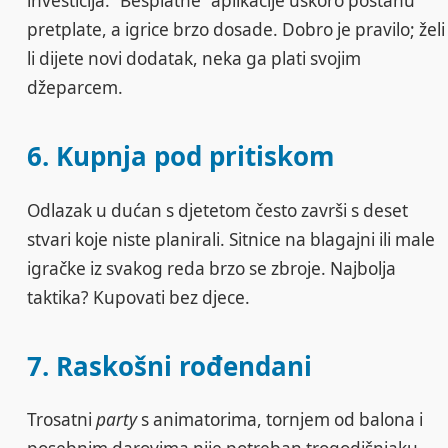
investicija. “Besplatne” aplikacije uskoro postanu
pretplate, a igrice brzo dosade. Dobro je pravilo; želi
li dijete novi dodatak, neka ga plati svojim
džeparcem.
6. Kupnja pod pritiskom
Odlazak u dućan s djetetom često završi s deset
stvari koje niste planirali. Sitnice na blagajni ili male
igračke iz svakog reda brzo se zbroje. Najbolja
taktika? Kupovati bez djece.
7. Raskošni rođendani
Trosatni
party
s animatorima, tornjem od balona i