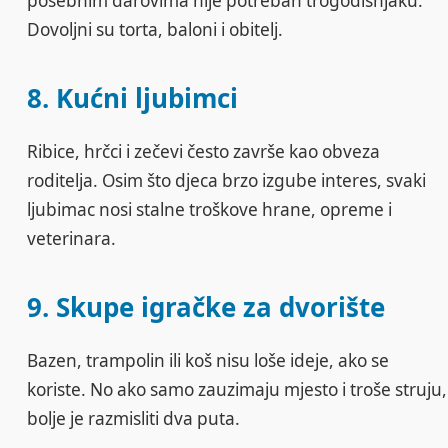
posebnim darovima nije potreban trogodišnjaku.
Dovoljni su torta, baloni i obitelj.
8. Kućni ljubimci
Ribice, hrčci i zečevi često završe kao obveza
roditelja. Osim što djeca brzo izgube interes, svaki
ljubimac nosi stalne troškove hrane, opreme i
veterinara.
9. Skupe igračke za dvorište
Bazen, trampolin ili koš nisu loše ideje, ako se
koriste. No ako samo zauzimaju mjesto i troše struju,
bolje je razmisliti dva puta.