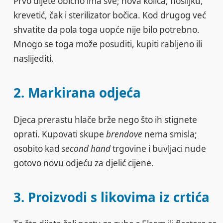
Prvo dijete obično ima sve; nova kolica, nosiljku,
krevetić, čak i sterilizator bočica. Kod drugog već
shvatite da pola toga uopće nije bilo potrebno.
Mnogo se toga može posuditi, kupiti rabljeno ili
naslijediti.
2. Markirana odjeća
Djeca prerastu hlače brže nego što ih stignete
oprati. Kupovati skupe
brendove
nema smisla;
osobito kad
second hand
trgovine i buvljaci nude
gotovo novu odjeću za djelić cijene.
3. Proizvodi s likovima iz crtića