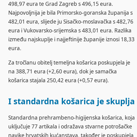
498,97 eura te Grad Zagreb s 496,15 eura.
Najpovoljnija je bila Primorsko-goranska županija s
482,01 eura, slijede ju Sisačko-moslavačka s 482,76
eura i Vukovarsko-srijemska s 483,01 eura. Razlika
između najskuplje i najjeftinije županije iznosi 18,33
eura.
Za tročlanu obitelj temeljna košarica poskupjela je
na 388,71 eura (+2,60 eura), dok je samačka
košarica stajala 250,42 eura (+0,57 eura).
I standardna košarica je skuplja
Standardna prehrambeno-higijenska košarica, koja
uključuje 77 artikala i odražava stvarne potrošačke
navike hrvatskih kućanstava, također je poskupjela