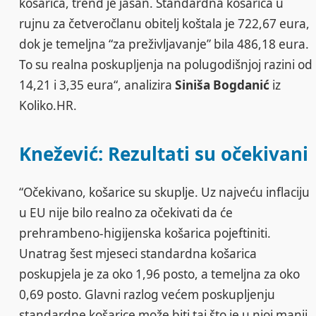
košarica, trend je jasan. Standardna košarica u
rujnu za četveročlanu obitelj koštala je 722,67 eura,
dok je temeljna “za preživljavanje” bila 486,18 eura.
To su realna poskupljenja na polugodišnjoj razini od
14,21 i 3,35 eura“, analizira
Siniša Bogdanić
iz
Koliko.HR.
Knežević: Rezultati su očekivani
“Očekivano, košarice su skuplje. Uz najveću inflaciju
u EU nije bilo realno za očekivati da će
prehrambeno-higijenska košarica pojeftiniti.
Unatrag šest mjeseci standardna košarica
poskupjela je za oko 1,96 posto, a temeljna za oko
0,69 posto. Glavni razlog većem poskupljenju
standardne košarice može biti taj što je u njoj manji