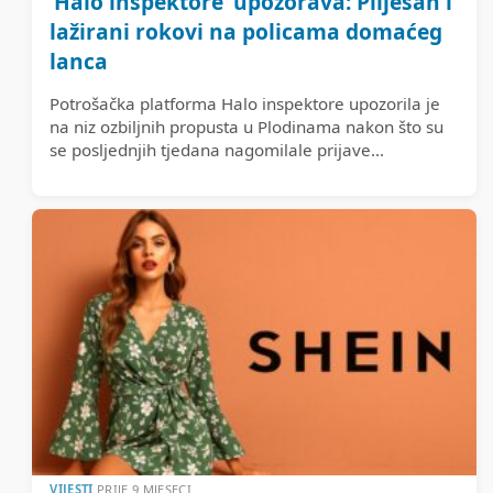
‘Halo inspektore’ upozorava: Plijesan i
lažirani rokovi na policama domaćeg
lanca
Potrošačka platforma Halo inspektore upozorila je
na niz ozbiljnih propusta u Plodinama nakon što su
se posljednjih tjedana nagomilale prijave...
VIJESTI
PRIJE 9 MJESECI