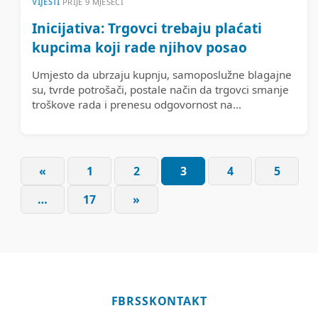
VIJESTI
PRIJE 9 MJESECI
Inicijativa: Trgovci trebaju plaćati
kupcima koji rade njihov posao
Umjesto da ubrzaju kupnju, samoposlužne blagajne
su, tvrde potrošači, postale način da trgovci smanje
troškove rada i prenesu odgovornost na...
«
1
2
3
4
5
Brojevi stranica o
…
17
»
FB
RSS
KONTAKT