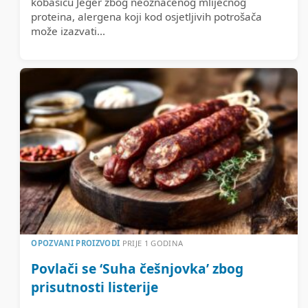
kobasicu Jeger zbog neoznačenog mliječnog
proteina, alergena koji kod osjetljivih potrošača
može izazvati...
OPOZVANI PROIZVODI
PRIJE 1 GODINA
Povlači se ‘Suha češnjovka’ zbog
prisutnosti listerije