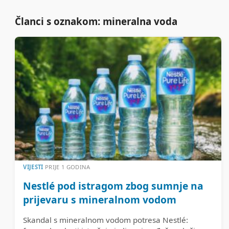
Članci s oznakom: mineralna voda
VIJESTI
PRIJE 1 GODINA
Nestlé pod istragom zbog sumnje na
prijevaru s mineralnom vodom
Skandal s mineralnom vodom potresa Nestlé: