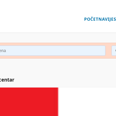
POČETNA
VIJES
centar