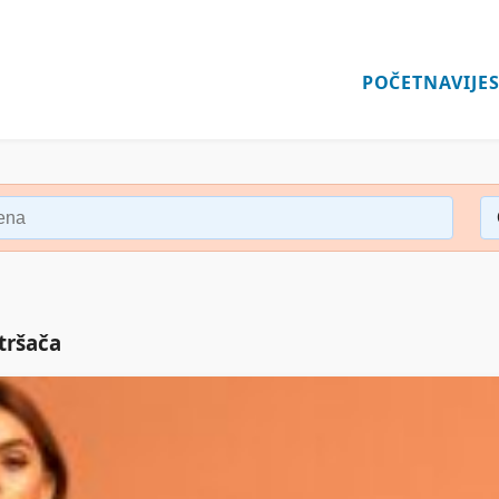
POČETNA
VIJES
tršača