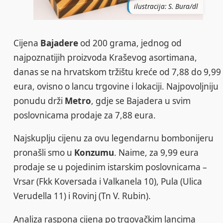
ilustracija: S. Bura/dl
Cijena
Bajadere
od 200 grama, jednog od
najpoznatijih proizvoda Kraševog asortimana,
danas se na hrvatskom tržištu kreće od 7,88 do 9,99
eura, ovisno o lancu trgovine i lokaciji. Najpovoljniju
ponudu drži
Metro
, gdje se Bajadera u svim
poslovnicama prodaje za 7,88 eura.
Najskuplju cijenu za ovu legendarnu bombonijeru
pronašli smo u
Konzumu
. Naime, za 9,99 eura
prodaje se u pojedinim istarskim poslovnicama –
Vrsar (Fkk Koversada i Valkanela 10), Pula (Ulica
Verudella 11) i Rovinj (Tn V. Rubin).
Analiza raspona cijena po trgovačkim lancima