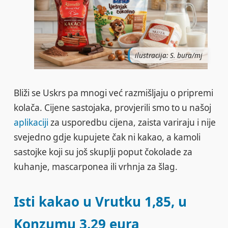
ilustracija: S. bura/mj
Bliži se Uskrs pa mnogi već razmišljaju o pripremi
kolača. Cijene sastojaka, provjerili smo to u našoj
aplikaciji
za usporedbu cijena, zaista variraju i nije
svejedno gdje kupujete čak ni kakao, a kamoli
sastojke koji su još skuplji poput čokolade za
kuhanje, mascarponea ili vrhnja za šlag.
Isti kakao u Vrutku 1,85, u
Konzumu 3,29 eura