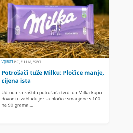
VIJESTI
PRIJE 11 MJESECI
Potrošači tuže Milku: Pločice manje,
cijena ista
Udruga za zaštitu potrošača tvrdi da Milka kupce
dovodi u zabludu jer su pločice smanjene s 100
na 90 grama,...