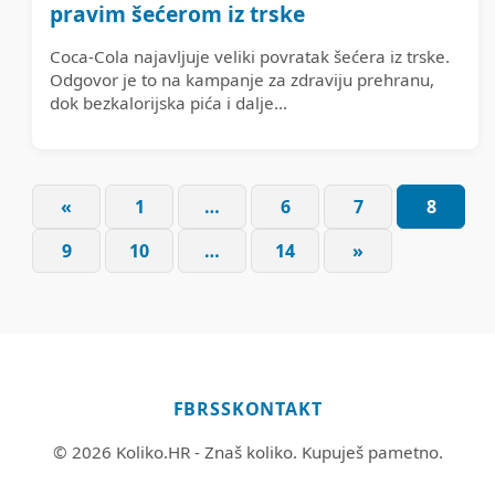
pravim šećerom iz trske
Coca-Cola najavljuje veliki povratak šećera iz trske.
Odgovor je to na kampanje za zdraviju prehranu,
dok bezkalorijska pića i dalje...
«
1
…
6
7
8
Brojevi stranica o
9
10
…
14
»
FB
RSS
KONTAKT
© 2026 Koliko.HR - Znaš koliko. Kupuješ pametno.