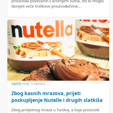
proizvoda povezanih s krčenjem šuma, što bi moglo
donijeti veće troškove proizvođačima...
VIJESTI
PRIJE 12 MJESECI
Zbog kasnih mrazova, prijeti
poskupljenje Nutelle i drugih slatkiša
Zbog proljetnog mraza u Turskoj, a koja proizvodi