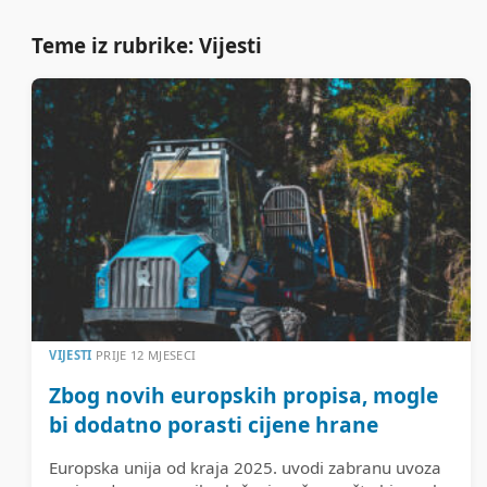
Teme iz rubrike: Vijesti
VIJESTI
PRIJE 12 MJESECI
Zbog novih europskih propisa, mogle
bi dodatno porasti cijene hrane
Europska unija od kraja 2025. uvodi zabranu uvoza