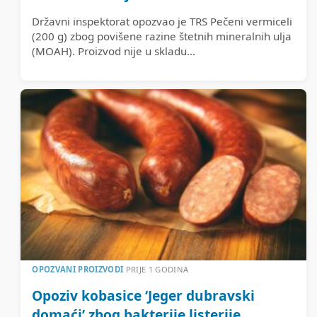
Državni inspektorat opozvao je TRS Pečeni vermiceli
(200 g) zbog povišene razine štetnih mineralnih ulja
(MOAH). Proizvod nije u skladu...
OPOZVANI PROIZVODI
PRIJE 1 GODINA
Opoziv kobasice ‘Jeger dubravski
domaći’ zbog bakterije listerije