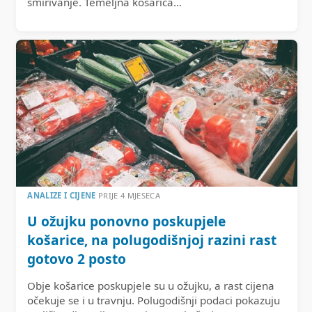
smirivanje. Temeljna košarica…
ANALIZE I CIJENE
PRIJE 4 MJESECA
U ožujku ponovno poskupjele
košarice, na polugodišnjoj razini rast
gotovo 2 posto
Obje košarice poskupjele su u ožujku, a rast cijena
očekuje se i u travnju. Polugodišnji podaci pokazuju