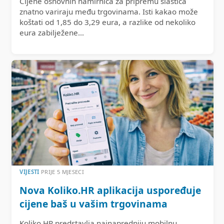
Cijene osnovnih namirnica za pripremu slastica
znatno variraju među trgovinama. Isti kakao može
koštati od 1,85 do 3,29 eura, a razlike od nekoliko
eura zabilježene…
VIJESTI
PRIJE 5 MJESECI
Nova Koliko.HR aplikacija uspoređuje
cijene baš u vašim trgovinama
Koliko.HR predstavlja najnapredniju mobilnu